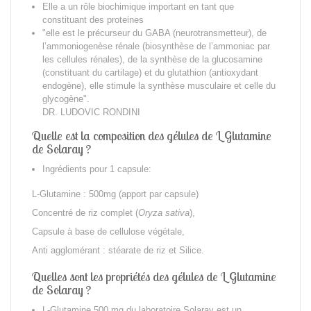
Elle a un rôle biochimique important en tant que
constituant des proteines
"
elle est le précurseur du GABA (neurotransmetteur), de
l’ammoniogenèse rénale (biosynthèse de l’ammoniac par
les cellules rénales), de la synthèse de la glucosamine
(constituant du cartilage) et du glutathion (antioxydant
endogène), elle stimule la synthèse musculaire et celle du
glycogène".
DR. LUDOVIC RONDINI
Quelle est la composition des gélules de L Glutamine
de Solaray ?
Ingrédients pour 1 capsule:
L-Glutamine : 500mg (apport par capsule)
Concentré de riz complet (
Oryza sativa
),
Capsule à base de cellulose végétale,
Anti agglomérant : stéarate de riz et Silice.
Quelles sont les propriétés des gélules de L Glutamine
de Solaray ?
L-Glutamine 5
00 mg
du laboratoire
Solaray
est un