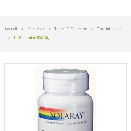
Accueil
>
Bien Vivre
>
Transit Et Digestion
>
Flore Intestinale
>
L - Glutamine 500 Mg