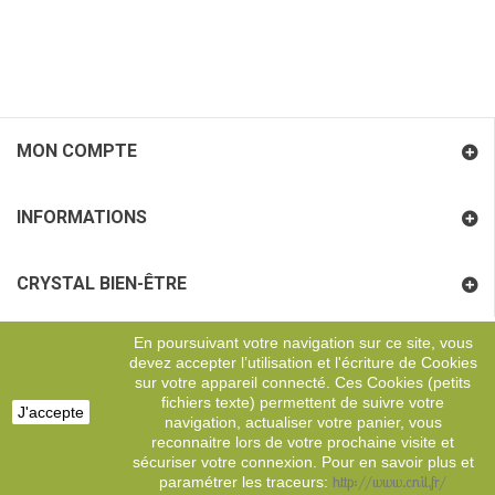
MON COMPTE
INFORMATIONS
CRYSTAL BIEN-ÊTRE
En poursuivant votre navigation sur ce site, vous
COORDONNÉES
devez accepter l’utilisation et l'écriture de Cookies
sur votre appareil connecté. Ces Cookies (petits
fichiers texte) permettent de suivre votre
J'accepte
Copyright
Digital Effervescence
navigation, actualiser votre panier, vous
reconnaitre lors de votre prochaine visite et
sécuriser votre connexion. Pour en savoir plus et
http://www.cnil.fr/
paramétrer les traceurs: