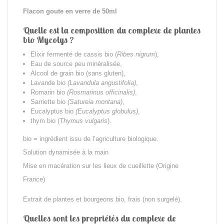
Flacon goute en verre de 50ml
Quelle est la composition du complexe de plantes
bio Mycolys ?
Elixir fermenté de cassis bio (
Ribes nigrum
),
Eau de source peu minéralisée,
Alcool de grain bio (sans gluten),
Lavande bio
(Lavandula angustifolia)
,
Romarin bio
(Rosmarinus officinalis)
,
Sarriette bio
(Satureia montana)
,
Eucalyptus bio
(Eucalyptus globulus)
,
thym bio (
Thymus vulgaris
).
bio = ingrédient issu de l’agriculture biologique.
Solution dynamisée à la main
Mise en macération sur les lieux de cueillette (Origine
France)
Extrait de plantes et bourgeons bio, frais (non surgelé).
Quelles sont les propriétés du complexe
de