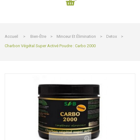
Accueil
>
Bien-Être
>
Minceur Et Élimination
>
Detox
>
Charbon Végétal Super Activé Poudre : Carbo 2000
Agrandir l'image