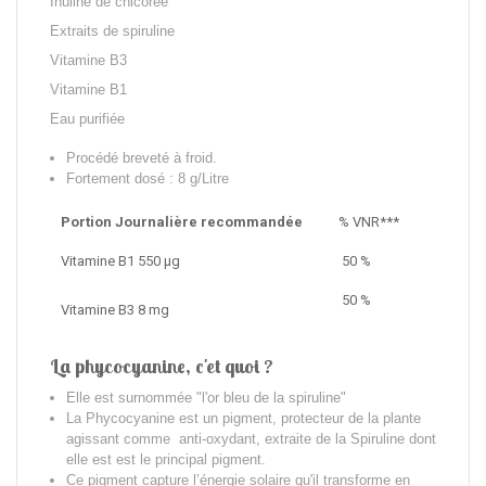
Inuline de chicorée
Extraits de spiruline
Vitamine B3
Vitamine B1
Eau purifiée
Procédé breveté à froid.
Fortement dosé : 8 g/Litre
Portion Journalière recommandée
% VNR***
Vitamine B1 550 µg
50 %
50 %
Vitamine B3 8 mg
La phycocyanine, c'et quoi ?
Elle est surnommée "l'or bleu de la spiruline"
La Phycocyanine est un pigment, protecteur de la plante
agissant comme anti-oxydant, extraite de la Spiruline dont
elle est est le principal pigment.
Ce pigment capture l’énergie solaire qu'il transforme en