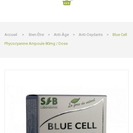
Accueil
>
Bien-Être
>
Anti-Âge
>
Anti-Oxydants
>
Blue Cell
Phycocyanine Ampoule 80mg / Dose