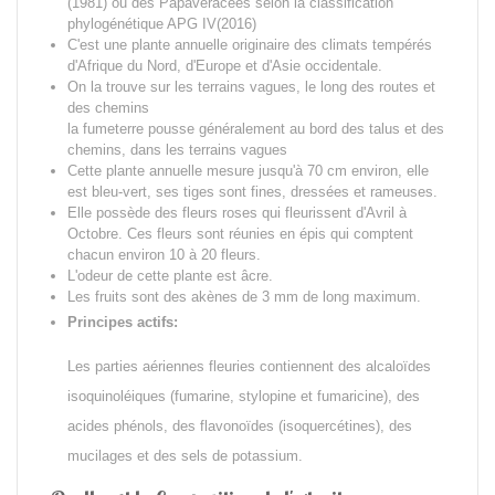
(1981) ou des Papavéracées selon la classification
phylogénétique APG IV(2016)
C'est une plante annuelle originaire des climats tempérés
d'Afrique du Nord,
d'Europe et d'Asie occidentale.
On la trouve sur les terrains vagues, le long des routes et
des chemins
la fumeterre pousse généralement au bord des talus et des
chemins, dans les terrains vagues
Cette plante annuelle mesure jusqu'à 70 cm environ, elle
est bleu-vert, ses tiges sont fines, dressées et rameuses.
Elle possède des fleurs roses qui fleurissent d'Avril à
Octobre. Ces fleurs sont réunies en épis qui comptent
chacun environ 10 à 20 fleurs.
L'odeur de cette plante est âcre.
Les fruits sont des akènes de 3 mm de long maximum.
Principes actifs:
Les parties aériennes fleuries contiennent des alcaloïdes
isoquinoléiques (fumarine, stylopine et fumaricine), des
acides phénols, des flavonoïdes (isoquercétines), des
mucilages et des sels de potassium.