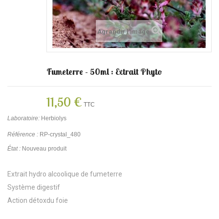
Agrandir l'image
Fumeterre - 50ml : Extrait Phyto
11,50 €
TTC
Laboratoire:
Herbiolys
Référence :
RP-crystal_480
État :
Nouveau produit
Extrait hydro alcoolique de fumeterre
Système digestif
Action détoxdu foie