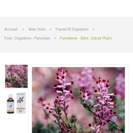
Accueil
>
Bien Vivre
>
Transit Et Digestion
>
Foie - Digestion - Pancréas
>
Fumeterre - 50ml : Extrait Phyto