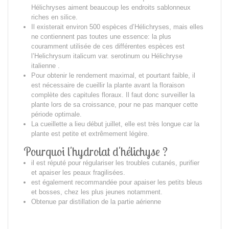
Hélichryses aiment beaucoup les endroits sablonneux
riches en silice.
Il existerait environ 500 espèces d’Hélichryses, mais elles
ne contiennent pas toutes une essence: la plus
couramment utilisée de ces différentes espèces est
l’Helichrysum italicum var. serotinum ou Hélichryse
italienne .
Pour obtenir le rendement maximal, et pourtant faible, il
est nécessaire de cueillir la plante avant la floraison
complète des capitules floraux. Il faut donc surveiller la
plante lors de sa croissance, pour ne pas manquer cette
période optimale.
La cueillette a lieu début juillet, elle est très longue car la
plante est petite et extrêmement légère.
Pourquoi l'hydrolat d'hélichyse ?
il est réputé pour
régulariser les troubles cutanés, purifier
et apaiser les peaux fragilisées.
est
également recommandée
pour apaiser les petits bleus
et bosses, chez les plus jeunes notamment.
Obtenue par
distillation
d
e la partie aérienne