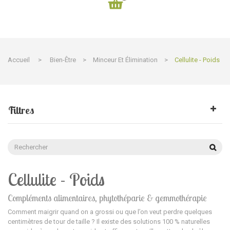
Accueil
>
Bien-Être
>
Minceur Et Élimination
>
Cellulite - Poids
Filtres
Cellulite - Poids
Compléments alimentaires, phytothéparie & gemmothérapie
Comment maigrir quand on a grossi ou que l’on veut perdre quelques
centimètres de tour de taille ?
Il existe des solutions 100 % naturelles