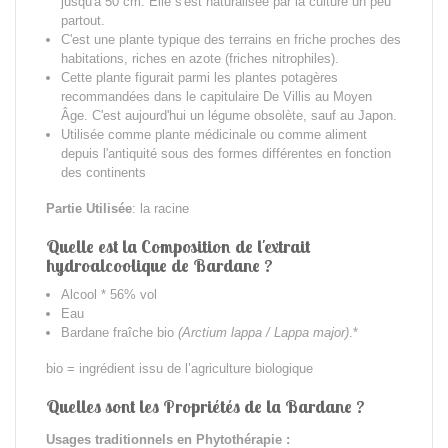
jusqu'à 50 cm. Elle s'est naturalisée par la culture un peu
partout.
C'est une plante typique des terrains en friche proches des
habitations, riches en azote (friches nitrophiles).
Cette plante figurait parmi les plantes potagères
recommandées dans le capitulaire De Villis au Moyen
Âge. C'est aujourd'hui un légume obsolète, sauf au Japon.
Utilisée comme plante médicinale ou comme aliment
depuis l'antiquité sous des formes différentes en fonction
des continents
Partie Utilisée
: la racine
Quelle est la Composition de l'extrait
hydroalcoolique de Bardane ?
Alcool * 56% vol
Eau
Bardane fraîche bio
(Arctium lappa / Lappa major)
.*
bio = ingrédient issu de l’agriculture biologique
Quelles sont les Propriétés de la Bardane ?
Usages traditionnels en Phytothérapie :