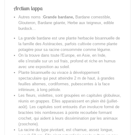
Arctium lappa
Autres noms :
Grande bardane,
Bardane comestible,
Glouteron, Bardane géante, Herbe aux teigneux, edible
burdock...
La grande bardane est une plante herbacée bisannuelle de
la famille des Astéracées, parfois cultivée comme plante
potagère pour sa racine consommée comme légume.
On la trouve dans toute l'Europe, en Asie, en Inde,
e
lle s'installe sur un sol frais, profond et riche en humus
avec
une exposition au soleil.
Plante bisannuelle ou vivace à développement
spectaculaire qui peut atteindre 2 m de haut, à grandes
feuilles alternes, cordiformes, pubescentes à la face
inférieure, à long pétiole.
Les fleurs, violettes, sont groupées en capitules globuleux,
réunis en grappes. Elles apparaissent en plein été (juillet-
août). Les capitules sont entourés d'un involucre formé de
bractées très nombreuses à pointe recourbée formant
crochet, qui aident à leurs dissémination par les animaux
(zoochorie).
La racine du type pivotant, est charnue, assez longue,