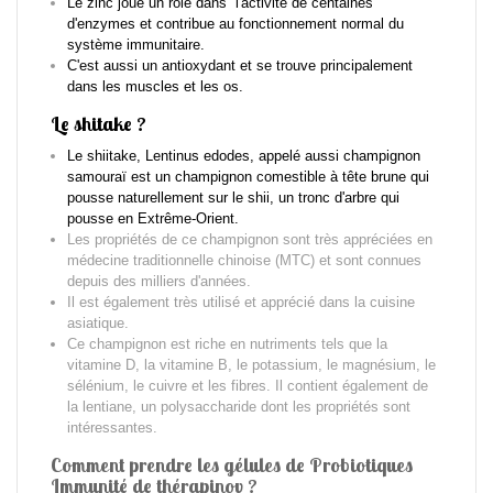
Le zinc joue un role dans l'activité de centaines
d'enzymes et contribue
au fonctionnement normal du
système immunitaire
.
C'est aussi un antioxydant et se trouve principalement
dans les muscles et les os.
Le shitake ?
Le shiitake, Lentinus edodes, appelé aussi champignon
samouraï est un champignon comestible à tête brune qui
pousse naturellement sur le shii, un tronc d'arbre qui
pousse en Extrême-Orient.
Les propriétés de ce champignon sont très appréciées en
médecine traditionnelle chinoise (MTC) et sont connues
depuis des milliers d'années.
Il est également très utilisé et apprécié dans la cuisine
asiatique.
Ce champignon est riche en nutriments tels que la
vitamine D, la vitamine B, le potassium, le magnésium, le
sélénium, le cuivre et les fibres. Il contient également de
la lentiane, un polysaccharide dont les propriétés sont
intéressantes.
Comment prendre les gélules de Probiotiques
Immunité de thérapinov ?