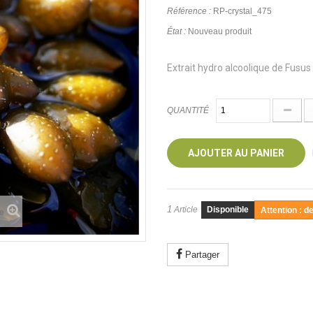
Référence :
RP-crystal_475
État :
Nouveau produit
Extrait hydro alcoolique de Fusus
QUANTITÉ
AJOUTER AU PANIER
1
Article
Disponible
Attention : d
e
Partager