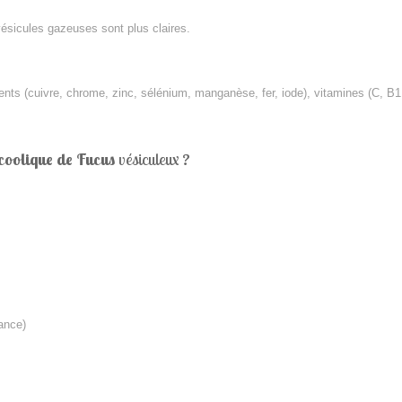
vésicules gazeuses sont plus claires.
nts (cuivre, chrome, zinc, sélénium, manganèse, fer, iode), vitamines (C, B1,
lcoolique de Fucus
vésiculeux
?
rance)