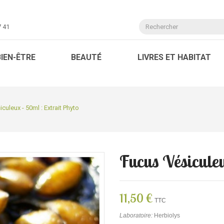
7 41
BIEN-ÊTRE
BEAUTÉ
LIVRES ET HABITAT
culeux - 50ml : Extrait Phyto
Fucus Vésiculeu
11,50 €
TTC
Laboratoire:
Herbiolys