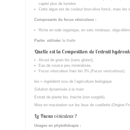
capter plus de lumière.
Cette algue est de couleur brun-olive foncé, mais les 
Composants du fucus vésiculeux :
Riche en iode organique, en sels minéraux, oligo-éléme
Partie utilisée:
le thalle
Quelle est la Composition de l'extrait hydroa
Alcool de grain bio (sans gluten),
Eau de source peu minéralisée,
Fucus vésiculeux frais bio 3%
(Fucus vesiculosus)
.
bio = ingrédient issu de l’agriculture biologique.
Solution dynamisée à la main
Extrait de plante bio, fraiche (non surgelé).
Mise en macération sur les lieux de cueillette (Origine F
Le Fucus
vésiculeux
?
Usages en phytothérapie :