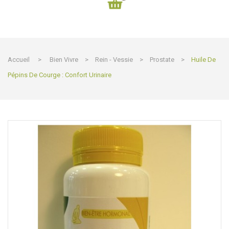
Accueil
>
Bien Vivre
>
Rein - Vessie
>
Prostate
>
Huile De
Pépins De Courge : Confort Urinaire