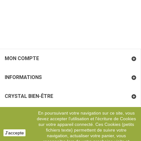
MON COMPTE
INFORMATIONS
CRYSTAL BIEN-ÊTRE
En poursuivant votre navigation sur ce site, vous
COORDONNÉES
devez accepter l’utilisation et l'écriture de Cookies
sur votre appareil connecté. Ces Cookies (petits
fichiers texte) permettent de suivre votre
J'accepte
navigation, actualiser votre panier, vous
Copyright
Digital Effervescence