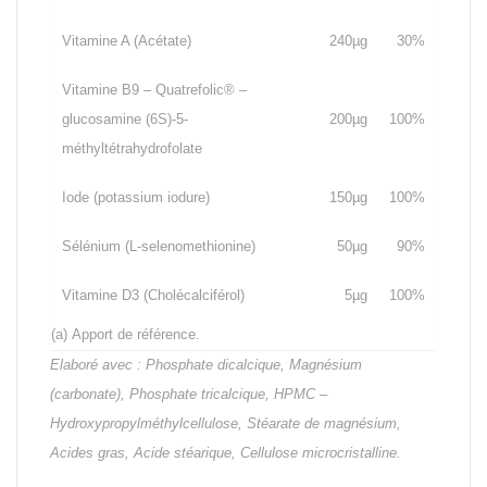
Vitamine A (Acétate)
240µg
30%
Vitamine B9 – Quatrefolic
®
–
glucosamine (6S)-5-
200µg
100%
méthyltétrahydrofolate
Iode (potassium iodure)
150µg
100%
Sélénium (L-selenomethionine)
50µg
90%
Vitamine D3 (Cholécalciférol)
5µg
100%
(a)
Apport de référence.
Elaboré avec :
Phosphate dicalcique, Magnésium
(carbonate), Phosphate tricalcique, HPMC –
Hydroxypropylméthylcellulose, Stéarate de magnésium,
Acides gras, Acide stéarique, Cellulose microcristalline.