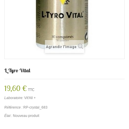
Agrandir l'image
L Tyro Vital
19,60 €
TTC
Laboratoire:
Vit'All +
Référence :
RP-crystal_683
État :
Nouveau produit