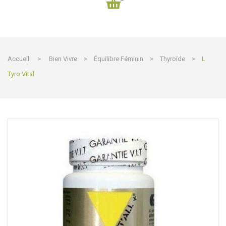
Accueil
>
Bien Vivre
>
Équilibre Féminin
>
Thyroïde
>
L
Tyro Vital