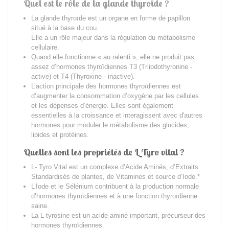
Quel est le rôle de la glande thyroïde ?
La glande thyroïde est un organe en forme de papillon
situé à la base du cou.
Elle a un rôle majeur dans la régulation du métabolisme
cellulaire.
Quand elle fonctionne « au ralenti », elle ne produit pas
assez d’hormones thyroïdiennes T3 (Triiodothyronine -
active) et T4 (Thyroxine - inactive).
L’action principale des hormones thyroïdiennes est
d’augmenter la consommation d’oxygène par les cellules
et les dépenses d’énergie. Elles sont également
essentielles à la croissance et interagissent avec d'autres
hormones pour moduler le métabolisme des glucides,
lipides et protéines.
Quelles sont les propriétés de L Tyro vital ?
L- Tyro Vital est un c
omplexe d’Acide Aminés, d’Extraits
Standardisés de plantes, de Vitamines et source d’Iode.
*
L’Iode et le Sélénium contribuent à la production normale
d’hormones thyroïdiennes et à une fonction thyroïdienne
saine.
La L-tyrosine est un acide aminé important, précurseur des
hormones thyroïdiennes.