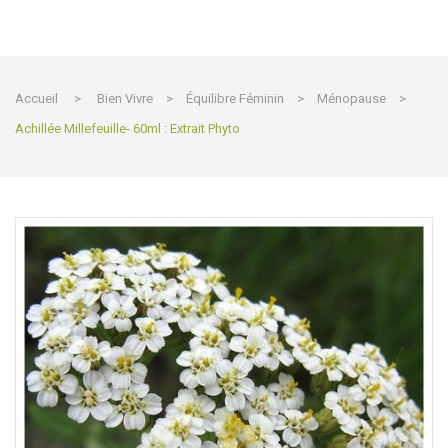
Accueil
>
Bien Vivre
>
Équilibre Féminin
>
Ménopause
>
Achillée Millefeuille- 60ml : Extrait Phyto