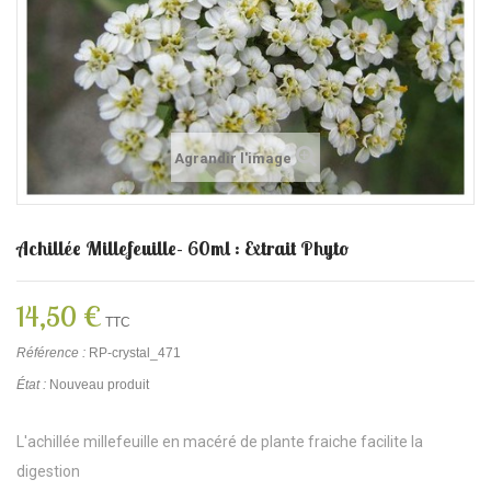
Agrandir l'image
Achillée Millefeuille- 60ml : Extrait Phyto
14,50 €
TTC
Référence :
RP-crystal_471
État :
Nouveau produit
L'achillée millefeuille en macéré de plante fraiche facilite la
digestion