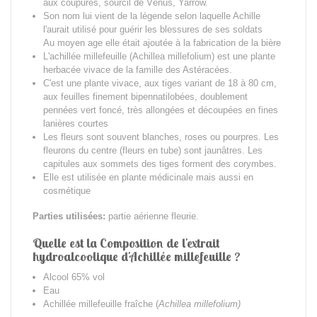
aux coupures, sourcil de Vénus, Yarrow.
Son nom lui vient de la légende selon laquelle Achille
l'aurait utilisé pour guérir les blessures de ses soldats
Au moyen age elle était ajoutée à la fabrication de la bière
L'achillée millefeuille (Achillea millefolium) est une plante
herbacée vivace de la famille des Astéracées.
C'est une plante vivace, aux tiges variant de 18 à 80 cm,
aux feuilles finement bipennatilobées, doublement
pennées vert foncé, très allongées et découpées en fines
lanières courtes
Les fleurs sont souvent blanches, roses ou pourpres. Les
fleurons du centre (fleurs en tube) sont jaunâtres. Les
capitules aux sommets des tiges forment des corymbes.
Elle est utilisée en plante médicinale mais aussi en
cosmétique
Parties utilisées:
partie aérienne fleurie.
Quelle est la Composition de l'extrait
hydroalcoolique d'Achillée millefeuille ?
Alcool 65% vol
Eau
Achillée millefeuille fraîche (
Achillea millefolium)