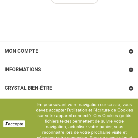
MON COMPTE
INFORMATIONS
CRYSTAL BIEN-ÊTRE
En poursuivant votre navigation sur ce site, vous
COORDONNÉES
devez accepter l’utilisation et l'écriture de Cookies
sur votre appareil connecté. Ces Cookies (petits
fichiers texte) permettent de suivre votre
J'accepte
navigation, actualiser votre panier, vous
Copyright
Digital Effervescence
reconnaitre lors de votre prochaine visite et
sécuriser votre connexion. Pour en savoir plus et