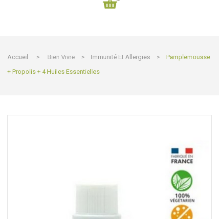
Accueil
>
Bien Vivre
>
Immunité Et Allergies
>
Pamplemousse
+ Propolis + 4 Huiles Essentielles