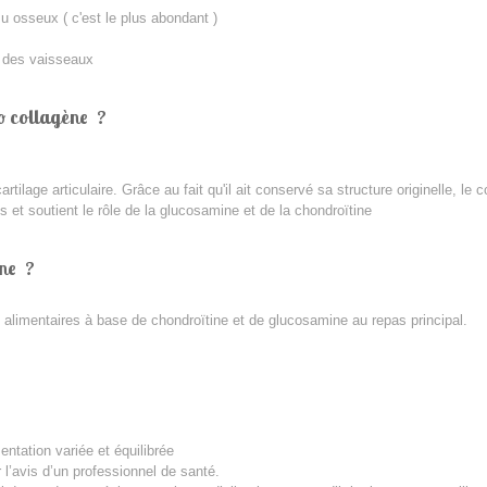
su osseux ( c'est le plus abondant )
s des vaisseaux
ho collagène ?
cartilage articulaire. Grâce au fait qu'il ait conservé sa structure originelle, 
s et soutient le rôle de la glucosamine et de la chondroïtine
ène ?
 alimentaires à base de chondroïtine et de glucosamine au repas principal.
ntation variée et équilibrée
’avis d’un professionnel de santé.