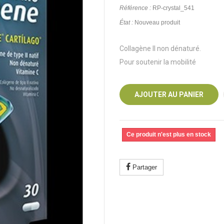
Référence :
RP-crystal_541
État :
Nouveau produit
Collagène II non dénaturé.
Pour soutenir la mobilité
AJOUTER AU PANIER
Ce produit n'est plus en stock
Partager