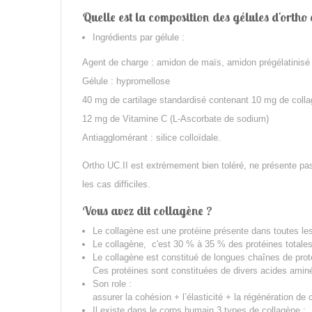
Quelle est la composition des gélules d'ortho
Ingrédients par gélule :
Agent de charge : amidon de maïs, amidon prégélatinisé
Gélule : hypromellose
40 mg de cartilage standardisé contenant 10 mg de collagè
12 mg de Vitamine C (L-Ascorbate de sodium)
Antiagglomérant : silice colloïdale.
Ortho UC.II est extrèmement bien toléré, ne présente pas
les cas difficiles.
Vous avez dit collagène ?
Le collagène est une protéine présente dans toutes les
Le collagène, c'est 30 % à 35 % des protéines totales
Le collagène est constitué de
longues chaînes de prot
Ces protéines sont constituées de divers acides aminé
Son role :
assurer la cohésion + l’élasticité + la régénération de 
Il existe dans le corps humain 3 types de collagène :