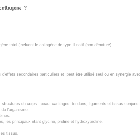
 collagène ?
ne total (incluant le collagène de type II natif (non dénaturé)
 d'effets secondaires particuliers et peut être utilisé seul ou en synergie 
 structures du corps : peau, cartilages, tendons, ligaments et tissus conjoncti
 de l'organisme.
éines.
s, les p
rincipaux étant glycine, proline et hydroxyproline.
ces tissus.