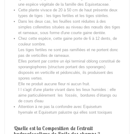
une espèce végétale de la famille des Equisetaceae.
Cette plante vivace de 20 à 50 cm de haut présente deux
types de tiges : les tiges fertiles et les tiges stériles.
Dans les deux cas, les feuilles sont réduites à des
simples collerettes situées au niveau des nœuds des tiges
et rameaux, sous forme d'une courte gaine dentée.
Chez cette espèce, cette gaine porte de 6 à 12 dents, de
couleur sombre.
Les tiges fertiles ne sont pas ramifiées et ne portent donc
pas de verticilles de rameaux.
Elles portent par contre un épi terminal oblong constitué de
sporangiophores (structure portant des sporanges)
disposés en verticille et pédonculés, ils produisent des
spores vertes.
Elle ne produit a
ucune fleur ni aucun fruit.
I l s'agit d'une plante vivant dans les lieux humides : elle
aime particulièrement
les fossés, bordures d’étangs ou
de cours d'eau
Attention à ne pas la confondre avec Equisetum
hyemale et Equisetum palustre qui elles sont toxique
s
Quelle est la Composition de l'extrait
hydroalcoolique de Prêle des champs ?