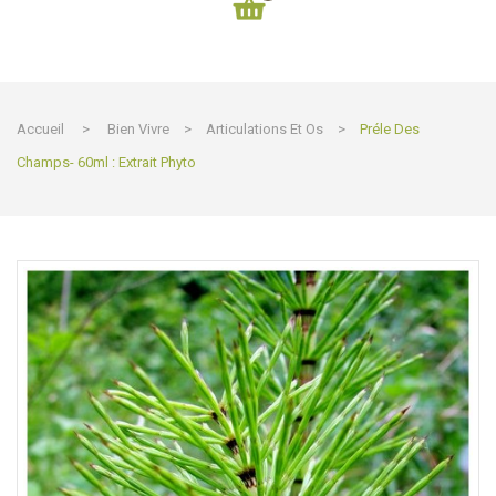
Accueil
>
Bien Vivre
>
Articulations Et Os
>
Préle Des
Champs- 60ml : Extrait Phyto