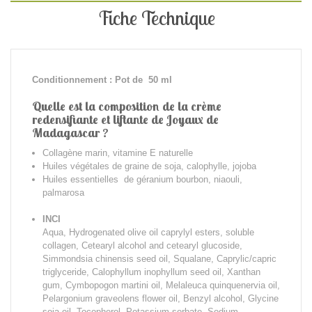
Fiche Technique
Conditionnement : Pot de 50 ml
Quelle est la composition de la crème
redensifiante et liftante de Joyaux de
Madagascar ?
Collagène marin, vitamine E naturelle
Huiles végétales de graine de soja, calophylle, jojoba
Huiles essentielles de géranium bourbon, niaouli,
palmarosa
INCI
Aqua, Hydrogenated olive oil caprylyl esters, soluble
collagen, Cetearyl alcohol and cetearyl glucoside,
Simmondsia chinensis seed oil, Squalane, Caprylic/capric
triglyceride, Calophyllum inophyllum seed oil, Xanthan
gum, Cymbopogon martini oil, Melaleuca quinquenervia oil,
Pelargonium graveolens flower oil, Benzyl alcohol, Glycine
soja oil, Tocopherol, Potassium sorbate, Sodium