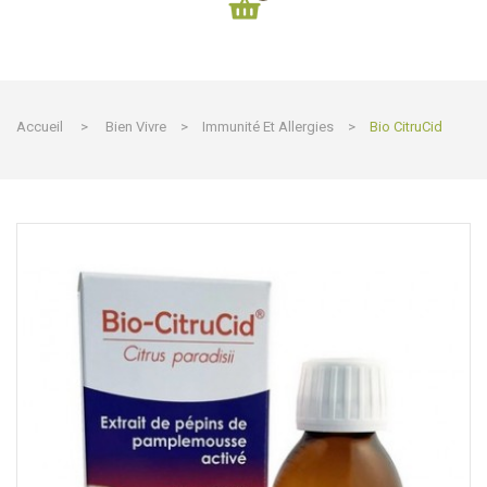
Accueil
>
Bien Vivre
>
Immunité Et Allergies
>
Bio CitruCid