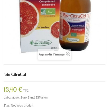
Agrandir l'image
Bio CitruCid
13,40 €
TTC
Laboratoire:
Euro Santé Diffusion
État :
Nouveau produit