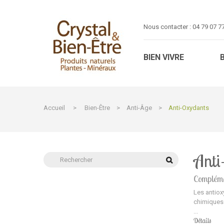
Nous contacter :
04 79 07 7
BIEN VIVRE
Accueil
>
Bien-Être
>
Anti-Âge
>
Anti-Oxydants
Anti
Compléme
Les antiox
chimiques i
...
Détails