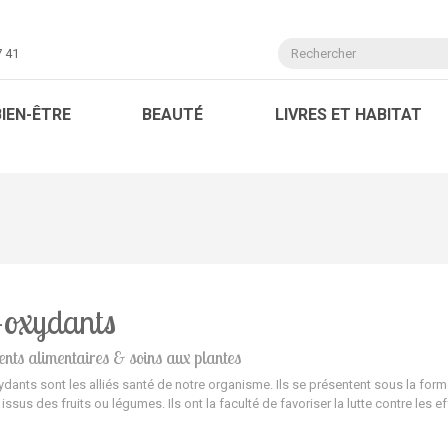
7 41
BIEN-ÊTRE
BEAUTÉ
LIVRES ET HABITAT
-oxydants
nts alimentaires & soins aux plantes
ydants sont les alliés santé de notre organisme. Ils se présentent sous la fo
ssus des fruits ou légumes. Ils ont la faculté de favoriser la lutte contre les e