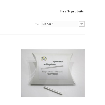
Il y a 34 produits.
De A à Z
Tri