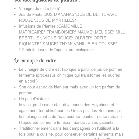
Vinaigre de cidre bio 5° ,
Jus de Fruits :JUS D’ANANAS*,JUS DE BETTERAVE
ROUGE*,JUS DE MYRTILLES*
Infusions de Plantes :CAMOMILLE
MATRICAIRE*,FRAMBOISIER*,MAUVE*,MELISSE*,MILL
EPERTUIS*, VIGNE ROUGE*,OLIVIER*,ORTIE
PIQUANTE*,SAUGE*,THYM*,VANILLE EN GOUSSE*
* Produits issus de l'agriculture biologique
Le vinaigre de cidre
Le
vinaigre de cidre
est
fabriqué à partir de jus de pomme
fermenté (processus chimique qui transforme les sucres
en alcool )
Son gout est acide bien sur mais avec un fort parfum de
pomme.
Un peu d'histoire:
le vinaigre de cidre était déja connu des Egyptiens et
également fort utilisé par les Grecs puis les Romains qui
le mélangeaient à de l'eau pour se purifier ou se rafraichir.
Hippocrate lui-même le recommandait à ses patients.
Traditionnellement dans les campagnes on l'utilisait à la
fois pour la cuisine, pour conserver certains aliments mais