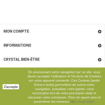
MON COMPTE
INFORMATIONS
CRYSTAL BIEN-ÊTRE
En poursuivant votre navigation sur ce site, vous
COORDONNÉES
devez accepter l’utilisation et l'écriture de Cookies
sur votre appareil connecté. Ces Cookies (petits
fichiers texte) permettent de suivre votre
J'accepte
Copyright
Digital Effervescence
navigation, actualiser votre panier, vous
reconnaitre lors de votre prochaine visite et
sécuriser votre connexion. Pour en savoir plus et
http://www.cnil.fr/
paramétrer les traceurs: