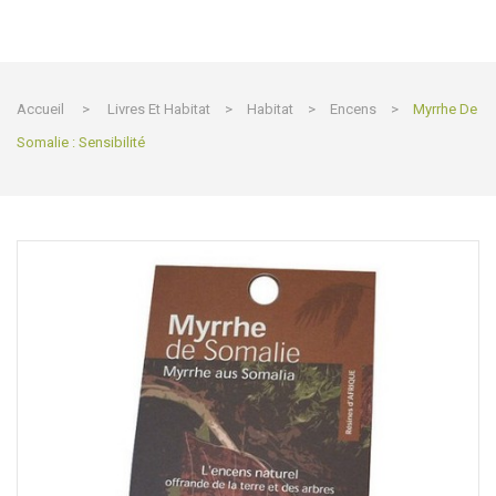
Accueil
>
Livres Et Habitat
>
Habitat
>
Encens
>
Myrrhe De
Somalie : Sensibilité