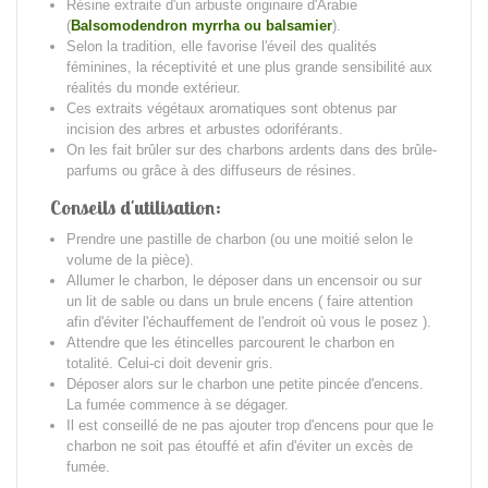
Résine extraite d'un arbuste originaire d'Arabie
(
Balsomodendron myrrha ou balsamier
).
Selon la tradition, elle favorise l'éveil des qualités
féminines, la réceptivité et une plus grande sensibilité aux
réalités du monde extérieur.
Ces extraits végétaux aromatiques sont obtenus par
incision des arbres et arbustes odoriférants.
On les fait brûler sur des charbons ardents dans des brûle-
parfums ou grâce à des diffuseurs de résines.
Conseils d'utilisation:
Prendre une pastille de charbon (ou une moitié selon le
volume de la pièce).
Allumer le charbon, le déposer dans un encensoir ou sur
un lit de sable ou dans un brule encens ( faire attention
afin d'éviter l'échauffement de l'endroit où vous le posez ).
Attendre que les étincelles parcourent le charbon en
totalité. Celui-ci doit devenir gris.
Déposer alors sur le charbon une petite pincée d'encens.
La fumée commence à se dégager.
Il est conseillé de ne pas ajouter trop d'encens pour que le
charbon ne soit pas étouffé et afin d'éviter un excès de
fumée.