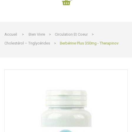
Accueil
>
Bien Vivre
>
Circulation Et Coeur
>
Cholestérol – Triglycérides
>
Berbérine Plus 350mg - Therapinov