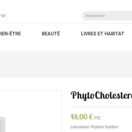
7 41
BIEN-ÊTRE
BEAUTÉ
LIVRES ET HABITAT
PhytoCholester
48,00 €
TTC
Laboratoire:
Phytolor Nutrition