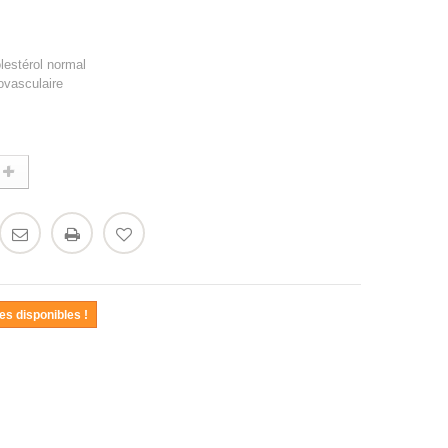
lestérol normal
iovasculaire
es disponibles !