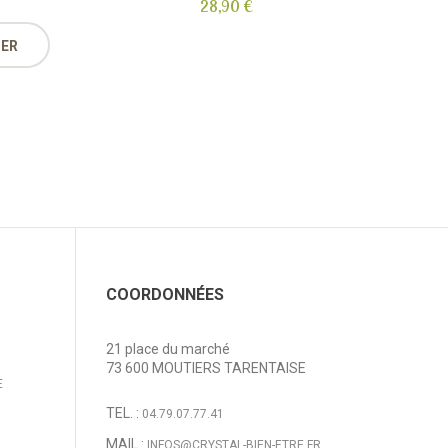
28,90 €
IER
COORDONNÉES
21 place du marché
73 600 MOUTIERS TARENTAISE
E
TEL. :
04.79.07.77.41
MAIL :
INFOS@CRYSTAL-BIEN-ETRE.FR