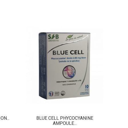
OMEGA
ON...
BLUE CELL PHYCOCYANINE
AMPOULE...