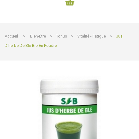
Accueil
>
Bien-Être
>
Tonus
>
Vitalité - Fatigue
>
Jus
D'herbe De Blé Bio En Poudre