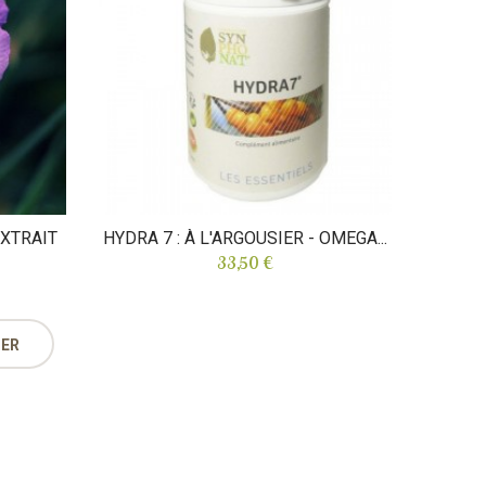
HU
EXTRAIT
HYDRA 7 : À L'ARGOUSIER - OMEGA...
33,50 €
IER