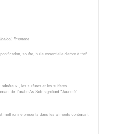
linalool, limonene
onification, soufre, huile essentielle d'arbre à thé*
inéraux , les sulfures et les sulfates.
 venant de
l'arabe As-Sofr signifiant "Jauneté".
 et methionine
présents
dans les aliments contenant