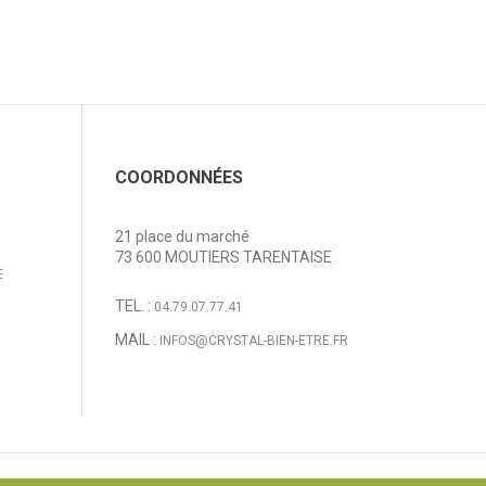
COORDONNÉES
21 place du marché
73 600 MOUTIERS TARENTAISE
E
TEL. :
04.79.07.77.41
MAIL :
INFOS@CRYSTAL-BIEN-ETRE.FR