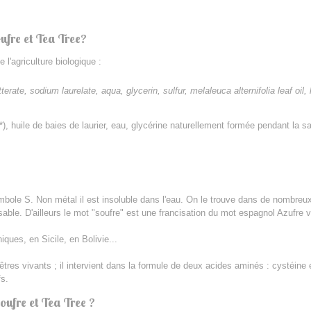
oufre et Tea Tree?
l'agriculture biologique :
te, sodium laurelate, aqua, glycerin, sulfur, melaleuca alternifolia leaf oil, 
*), huile de baies de laurier, eau, glycérine naturellement formée pendant la sap
ole S. Non métal il est insoluble dans l'eau. On le trouve dans de nombreux m
sable. D'ailleurs
le mot "soufre" est une francisation du mot espagnol Azufre
ques, en Sicile, en Bolivie...
êtres vivants ; il intervient dans la formule de deux acides aminés : cystéine
fs.
oufre et Tea Tree ?