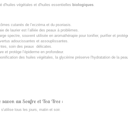
 d'huiles végétales et d'huiles essentielles
biologiques
.
ptômes cutanés de l’eczéma et du psoriasis.
baie de laurier est l’alliée des peaux à problèmes.
rge spectre, souvent utilisée en aromathérapie pour tonifier, purifier et protég
 vertus adoucissantes et assouplissantes.
antes, soin des peaux délicates.
re et protège l’épiderme en profondeur.
onification des huiles végétales, la glycérine préserve l'hydratation de la 
le savon au Soufre et Tea Tree :
utilise tous les jours, matin et soir.