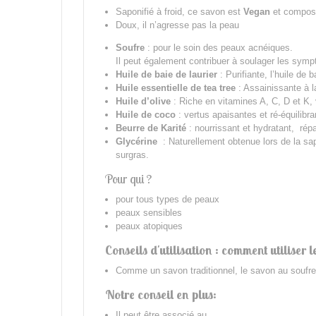
Saponifié à froid, ce savon est
Vegan
et composé
Doux, il n’agresse pas la peau
Soufre
: pour le soin des peaux acnéiques.
Il peut également contribuer à soulager les sym
Huile de baie de laurier
: Purifiante, l’huile de 
Huile essentielle de tea tree
: Assainissante à la
Huile d’olive
: Riche en vitamines A, C, D et K,
Huile de coco
: vertus apaisantes et ré-équilibr
Beurre de Karité
: nourrissant et hydratant, répa
Glycérine
: Naturellement obtenue lors de la sap
surgras.
Pour qui ?
pour tous types de peaux
peaux sensibles
peaux atopiques
Conseils d'utilisation : comment utiliser 
Comme un savon traditionnel, le savon au soufre s'
Notre conseil en plus:
Il peut être associé au