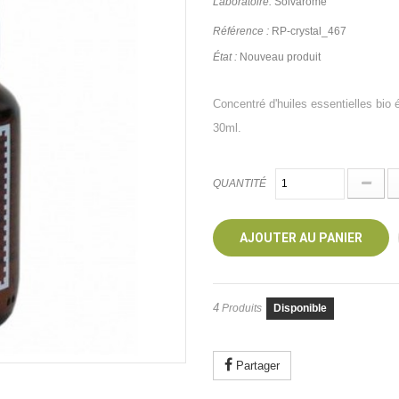
Laboratoire:
Solvarome
Référence :
RP-crystal_467
État :
Nouveau produit
Concentré d'huiles essentielles bio é
30ml.
QUANTITÉ
AJOUTER AU PANIER
4
Produits
Disponible
Partager