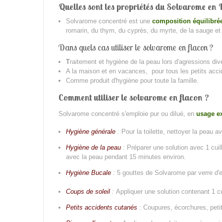
Quelles sont les propriétés du Solvarome en 
Solvarome concentré est une
composition équilibrée
romarin, du thym, du cyprès, du myrte, de la sauge et 
Dans quels cas utiliser le solvarome en flacon ?
T
raitement et hygiène de la peau lors d'agressions divers
A la maison et en vacances, pour tous les petits acci
Comme produit d'hygiène pour toute la famille.
Comment utiliser le solvarome en flacon ?
Solvarome concentré s'emploie pur ou dilué, en
usage e
Hygiène générale
:
Pour la toilette, nettoyer la peau 
Hygiène de la peau
:
Préparer une solution avec 1 cuil
avec la peau pendant 15 minutes environ.
Hygiène Bucale
:
5 gouttes de Solvarome par verre d'e
Coups de soleil
:
Appliquer une solution contenant 1 cu
Petits accidents cutanés
: Coupures, écorchures, petit