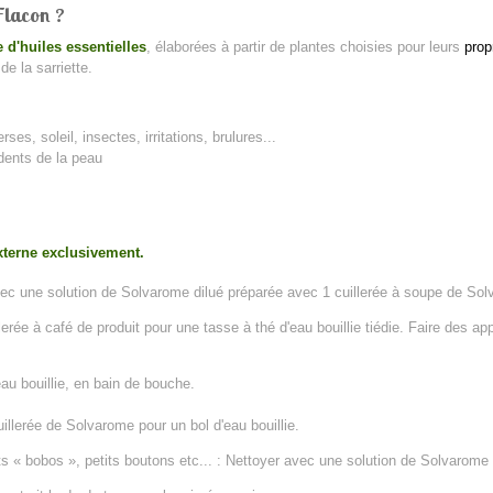
Flacon ?
 d'huiles essentielles
, élaborées à partir de plantes choisies pour leurs
prop
de la sarriette.
es, soleil, insectes, irritations, brulures...
dents de la peau
xterne exclusivement.
avec une solution de Solvarome dilué préparée avec 1 cuillerée à soupe de Sol
lerée à café de produit pour une tasse à thé d'eau bouillie tiédie. Faire des ap
au bouillie, en bain de bouche.
illerée de Solvarome pour un bol d'eau bouillie.
s « bobos », petits boutons etc... : Nettoyer avec une solution de Solvarome d