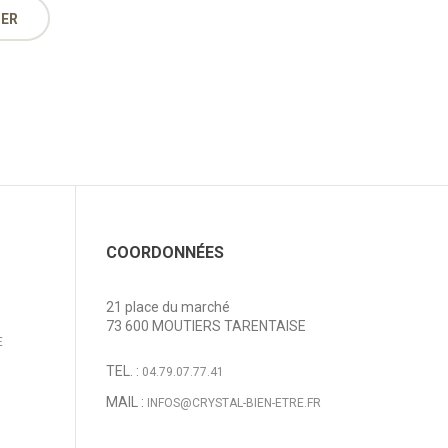
IER
COORDONNÉES
21 place du marché
73 600 MOUTIERS TARENTAISE
E
TEL. :
04.79.07.77.41
MAIL :
INFOS@CRYSTAL-BIEN-ETRE.FR