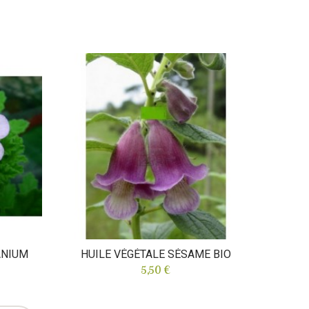
HUIL
ANIUM
HUILE VÉGÉTALE SÉSAME BIO
5,50 €