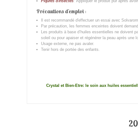
Piqures d'insectes
:
Appliquer le produit pur après avoir
Précautions d'emploi
:
Il est recommandé d'effectuer un essai avec Solvarome
Par précaution, les femmes enceintes doivent demander
Les produits à base d’huiles essentielles ne doivent 
soleil ou pour apaiser et régénérer la peau après une l
Usage externe, ne pas avaler.
Tenir hors de portée des enfants.
Crystal et Bien-Etre: le soin aux huiles essentiel
20