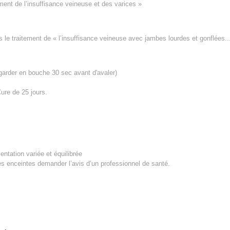
ement de l’insuffisance veineuse et des varices »
ns le traitement de « l’insuffisance veineuse avec jambes lourdes
et gonflées
..
garder en bouche 30 sec avant d'avaler)
re de 25 jours.
ntation variée et équilibrée
 enceintes demander l’avis d’un professionnel de santé.