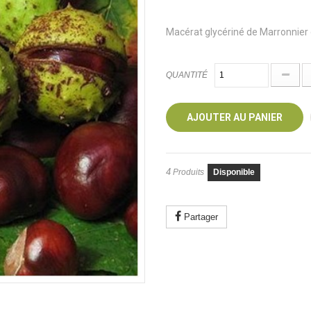
Macérat glycériné de Marronnier 
QUANTITÉ
AJOUTER AU PANIER
4
Produits
Disponible
Partager