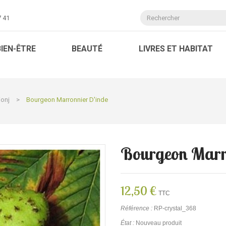
7 41
BIEN-ÊTRE
BEAUTÉ
LIVRES ET HABITAT
ionj
>
Bourgeon Marronnier D'inde
Bourgeon Marr
12,50 €
TTC
Référence :
RP-crystal_368
État :
Nouveau produit