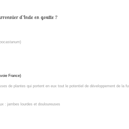
rronnier d'Inde en goutte ?
ppocastanum
)
avoie France)
es de plantes qui portent en eux tout le potentiel de développement de la futu
eux :
jambes lourdes et douloureuses